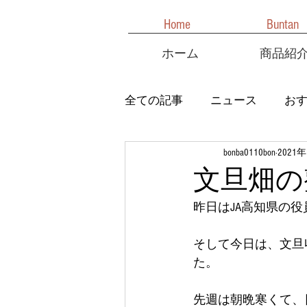
Home
Buntan
ホーム
商品紹
全ての記事
ニュース
お
bonba0110bon
2021
文旦畑の
昨日はJA高知県の
そして今日は、文旦
た。
先週は朝晩寒くて、