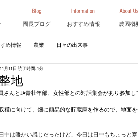
Blog
Information
About U
介
園長ブログ
おすすめ情報
農園概
すすめ情報
農業
日々の出来事
年11月11日
読了時間: 1分
整地
役員さんとJA青壮年部、女性部との対話集会があり参加し
収穫に向けて、畑に簡易的な貯蔵庫を作るので、地面を
日中は暖かい感じだったけど、今日は日中もちょっと寒