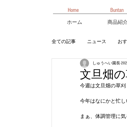
Home
Buntan
ホーム
商品紹
全ての記事
ニュース
お
しゅうへい園長
20
文旦畑の
今週は文旦畑の草刈
今年はなにかと忙し
まぁ、体調管理に気を