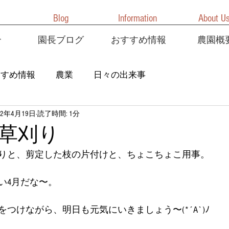
Blog
Information
About U
介
園長ブログ
おすすめ情報
農園概
すすめ情報
農業
日々の出来事
22年4月19日
読了時間: 1分
草刈り
りと、剪定した枝の片付けと、ちょこちょこ用事。
い4月だな〜。
つけながら、明日も元気にいきましょう〜(*´A`)ﾉ