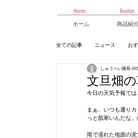
Home
Buntan
ホーム
商品紹
全ての記事
ニュース
お
しゅうへい園長
20
文旦畑の
今日の天気予報では、
まぁ、いつも通りカ
っと肌寒いんだな。(o´
雨で濡れた地面の泥