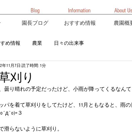
Blog
Information
About U
介
園長ブログ
おすすめ情報
農園概
すすめ情報
農業
日々の出来事
22年11月7日
読了時間: 1分
草刈り
曇り晴れの予定だったけど、小雨が降ってくるなんて！Σ(
ッパを着て草刈りをしてたけど、11月ともなると、雨の
д`o)=３
で滑らないように草刈り。