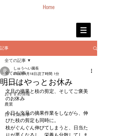
Home
記事
全ての記事
しゅうへい園長
全ての記事
2025年9月18日
読了時間: 1分
明日はやっとお休み
ニュース
文旦の摘果と枝の剪定、そしてご褒美
おすすめ情報
のお休み
農業
今日も文旦の摘果作業をしながら、伸
日々の出来事
びた枝の剪定も同時に。
枝がぐんぐん伸びてしまうと、日当た
りが悪くなるし、栄養も分散してしま