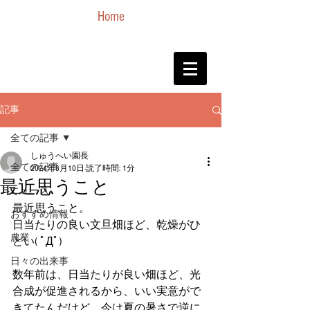
Home
記事
全ての記事
しゅうへい園長
全ての記事
2024年8月10日
読了時間: 1分
最近思うこと
ニュース
最近思うこと。
おすすめ情報
日当たりの良い文旦畑ほど、乾燥がひ
農業
どい( ﾟДﾟ)
日々の出来事
数年前は、日当たりが良い畑ほど、光
合成が促進されるから、いい実意がで
きてたんだけど、今は夏の暑さで逆に