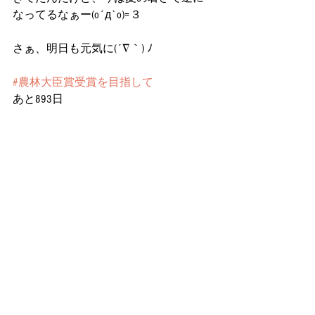
なってるなぁー(o´д`o)=３
さぁ、明日も元気に(´∇｀) ﾉ
#農林大臣賞受賞を目指して
あと893日