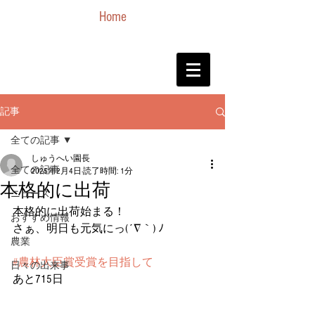
Home
記事
全ての記事
しゅうへい園長
全ての記事
2025年2月4日
読了時間: 1分
本格的に出荷
ニュース
本格的に出荷始まる！
おすすめ情報
さぁ、明日も元気にっ(´∇｀) ﾉ
農業
#農林大臣賞受賞を目指して
日々の出来事
あと715日