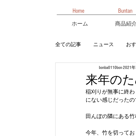
Home
Buntan
ホーム
商品紹
全ての記事
ニュース
お
bonba0110bon
2021
来年のた
稲刈りが無事に終わ
にない感じだったの
田んぼの隣にある竹
今年、竹を切ってお