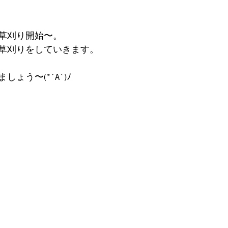
草刈り開始〜。
草刈りをしていきます。
ょう〜(*´A`)ﾉ