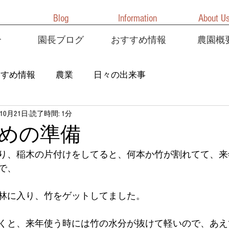
Blog
Information
About U
介
園長ブログ
おすすめ情報
農園概
すすめ情報
農業
日々の出来事
年10月21日
読了時間: 1分
めの準備
り、稲木の片付けをしてると、何本か竹が割れてて、来
で、
林に入り、竹をゲットしてました。
くと、来年使う時には竹の水分が抜けて軽いので、あえ