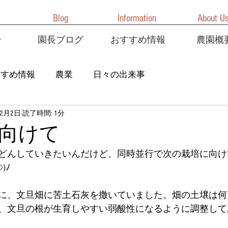
Blog
Information
About U
介
園長ブログ
おすすめ情報
農園概
すすめ情報
農業
日々の出来事
年2月2日
読了時間: 1分
向けて
どんしていきたいんだけど、同時並行で次の栽培に向け
)ﾉ
に、文旦畑に苦土石灰を撒いていました。畑の土壌は何
、文旦の根が生育しやすい弱酸性になるように調整して