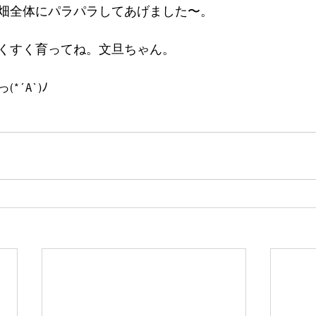
畑全体にパラパラしてあげました〜。
くすく育ってね。文旦ちゃん。
´A`)ﾉ