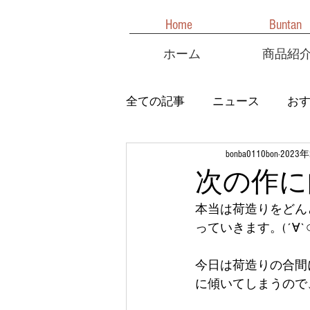
Home
Buntan
ホーム
商品紹
全ての記事
ニュース
お
bonba0110bon
2023
次の作に
本当は荷造りをどん
っていきます。(´∀`○
今日は荷造りの合間
に傾いてしまうので