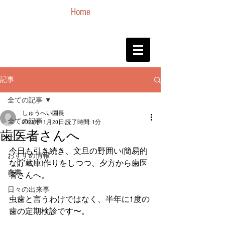
Home
記事
全ての記事
しゅうへい園長
全ての記事
2023年11月20日
読了時間: 1分
歯医者さんへ
ニュース
今日も引き続き、文旦の野囲い(簡易的
おすすめ情報
な貯蔵庫)作りをしつつ、夕方から歯医
農業
者さんへ。　
日々の出来事
虫歯と言うわけではなく、半年に1度の
歯の定期検診です〜。