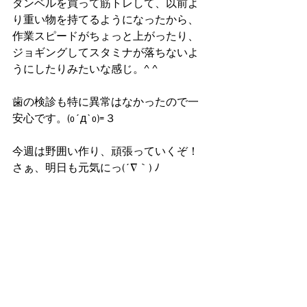
ダンベルを買って筋トレして、以前よ
り重い物を持てるようになったから、
作業スピードがちょっと上がったり、
ジョギングしてスタミナが落ちないよ
うにしたりみたいな感じ。^ ^
歯の検診も特に異常はなかったので一
安心です。(o´д`o)=３
今週は野囲い作り、頑張っていくぞ！
さぁ、明日も元気にっ(´∇｀) ﾉ