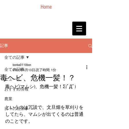
Home
記事
全ての記事
bonba0110bon
全ての記事
2021年6月13日
読了時間: 1分
毒ヘビ、危機一髪！？
ニュース
毒ヘビ(マムシ)、危機一髪！Σ(ﾟДﾟ)
おすすめ情報
農業
というのは冗談で、文旦畑を草刈りを
日々の出来事
してたら、マムシが出てくるのは普通
のことです。