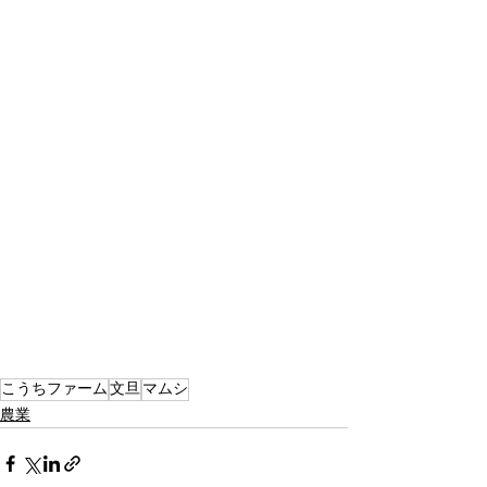
こうちファーム
文旦
マムシ
農業