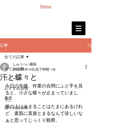
Home
記事
全ての記事
しゅうへい園長
全ての記事
2025年9月15日
読了時間: 1分
汗と蝶々と
ニュース
今日の午後、作業の合間にふと手を見
おすすめ情報
ると、小さな蝶々が止まっていまし
農業
た。
服の上に止まることはたまにあるけれ
日々の出来事
ど、素肌に直接とまるなんて珍しいな
ぁと思ってじっくり観察。