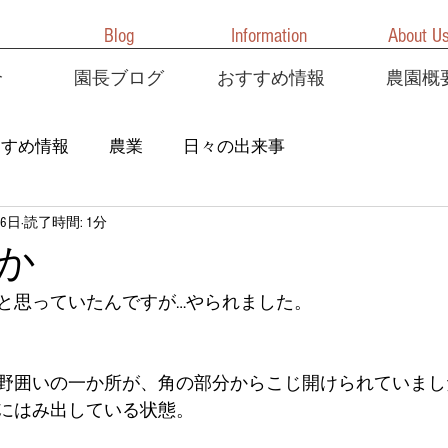
Blog
Information
About U
介
園長ブログ
おすすめ情報
農園概
すすめ情報
農業
日々の出来事
6日
読了時間: 1分
か
と思っていたんですが…やられました。
野囲いの一か所が、角の部分からこじ開けられていまし
にはみ出している状態。