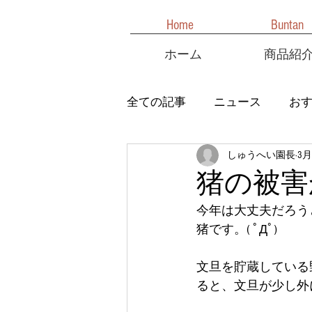
Home
Buntan
ホーム
商品紹
全ての記事
ニュース
お
しゅうへい園長
3月
猪の被害
今年は大丈夫だろう
猪です。( ﾟДﾟ)
文旦を貯蔵している
ると、文旦が少し外