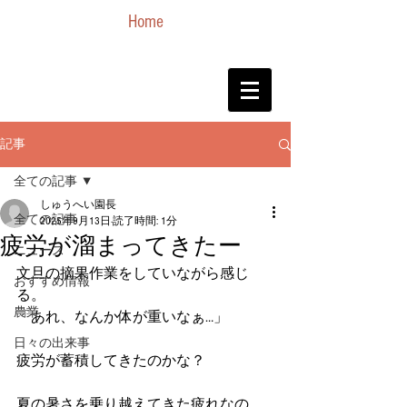
Home
記事
全ての記事
しゅうへい園長
全ての記事
2025年9月13日
読了時間: 1分
疲労が溜まってきたー
ニュース
文旦の摘果作業をしていながら感じ
おすすめ情報
る。
農業
「あれ、なんか体が重いなぁ…」
日々の出来事
疲労が蓄積してきたのかな？
夏の暑さを乗り越えてきた疲れなの