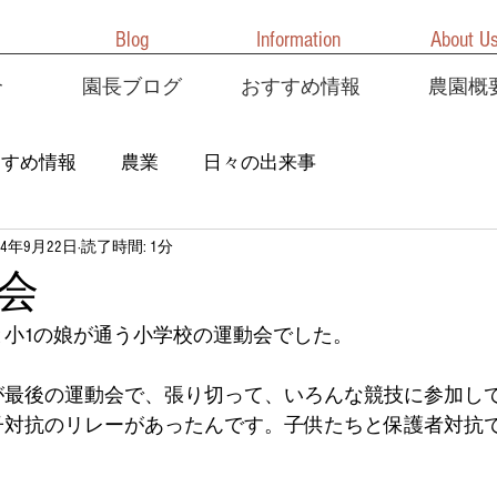
Blog
Information
About U
介
園長ブログ
おすすめ情報
農園概
すすめ情報
農業
日々の出来事
24年9月22日
読了時間: 1分
会
と小1の娘が通う小学校の運動会でした。
が最後の運動会で、張り切って、いろんな競技に参加し
子対抗のリレーがあったんです。子供たちと保護者対抗