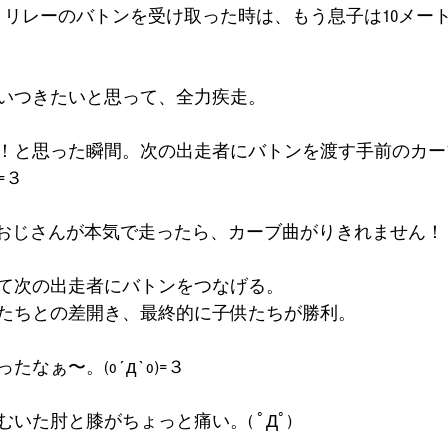
、リレーのバトンを受け取った時は、もう息子は10メー
いつきたいと思って、全力疾走。
！と思った瞬間。次の出走者にバトンを渡す手前のカー
=３
のおじさんが本気で走ったら、カーブ曲がりきれません！
て次の出走者にバトンをつなげる。
たちとの差開き、最終的に子供たちが勝利。
なぁ〜。(o´д`o)=３
いた肘と膝がちょっと痛い。( ﾟДﾟ)