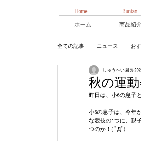
Home
Buntan
ホーム
商品紹
全ての記事
ニュース
お
しゅうへい園長
20
秋の運動
昨日は、小6の息子
小6の息子は、今年
な競技の1つに、親
つのか！( ﾟДﾟ)