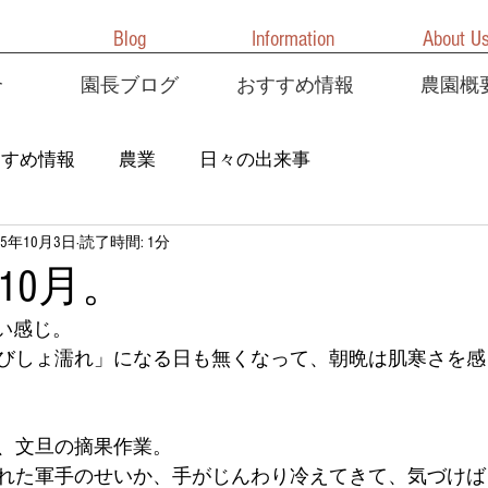
Blog
Information
About U
介
園長ブログ
おすすめ情報
農園概
すすめ情報
農業
日々の出来事
25年10月3日
読了時間: 1分
10月。
い感じ。
びしょ濡れ」になる日も無くなって、朝晩は肌寒さを感
、文旦の摘果作業。
れた軍手のせいか、手がじんわり冷えてきて、気づけば