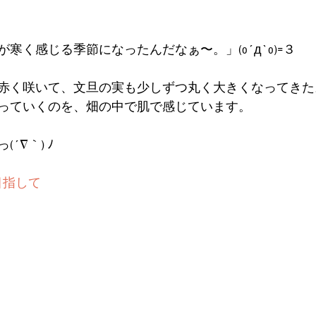
寒く感じる季節になったんだなぁ〜。」(o´д`o)=３
赤く咲いて、文旦の実も少しずつ丸く大きくなってきた
っていくのを、畑の中で肌で感じています。
´∇｀) ﾉ
目指して