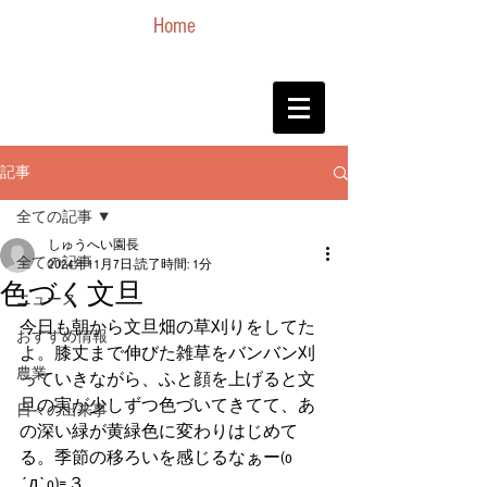
Home
記事
全ての記事
しゅうへい園長
全ての記事
2024年11月7日
読了時間: 1分
色づく文旦
ニュース
今日も朝から文旦畑の草刈りをしてた
おすすめ情報
よ。膝丈まで伸びた雑草をバンバン刈
農業
っていきながら、ふと顔を上げると文
旦の実が少しずつ色づいてきてて、あ
日々の出来事
の深い緑が黄緑色に変わりはじめて
る。季節の移ろいを感じるなぁー(o
´д`o)=３