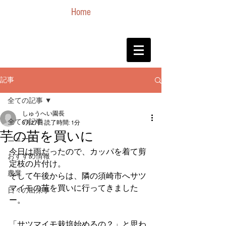
Home
記事
全ての記事
しゅうへい園長
全ての記事
5月27日
読了時間: 1分
芋の苗を買いに
ニュース
今日は雨だったので、カッパを着て剪
おすすめ情報
定枝の片付け。
農業
そして午後からは、隣の須崎市へサツ
マイモの苗を買いに行ってきました
日々の出来事
ー。
「サツマイモ栽培始めるの？」と思わ