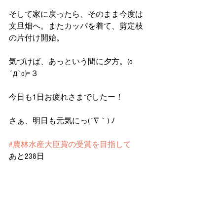
そして家に戻ったら、そのまま今度は
文旦畑へ。またカッパを着て、剪定枝
の片付け開始。
気づけば、あっという間に夕方。(o
´д`o)=３
今日も1日お疲れさまでしたー！
さぁ、明日も元気にっ(´∇｀) ﾉ
#農林水産大臣賞の受賞を目指して
あと238日