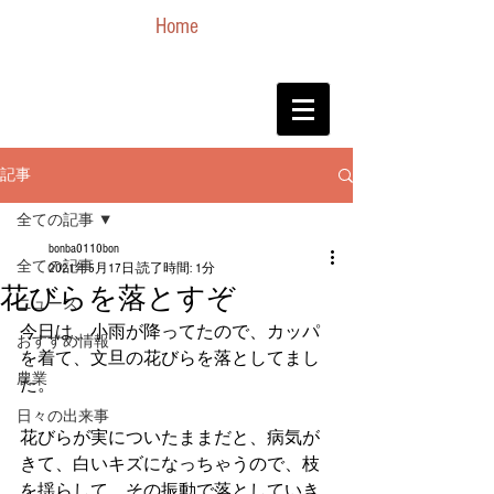
Home
記事
全ての記事
bonba0110bon
全ての記事
2021年5月17日
読了時間: 1分
花びらを落とすぞ
ニュース
今日は、小雨が降ってたので、カッパ
おすすめ情報
を着て、文旦の花びらを落としてまし
農業
た。
日々の出来事
花びらが実についたままだと、病気が
きて、白いキズになっちゃうので、枝
を揺らして、その振動で落としていき