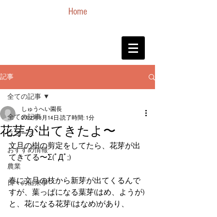
Home
記事
全ての記事
しゅうへい園長
全ての記事
2022年3月14日
読了時間: 1分
花芽が出てきたよ〜
ニュース
文旦の樹の剪定をしてたら、花芽が出
おすすめ情報
てきてる〜Σ(ﾟДﾟ;)
農業
春に文旦の枝から新芽が出てくるんで
日々の出来事
すが、葉っぱになる葉芽(はめ、ようが)
と、花になる花芽(はなめ)があり、