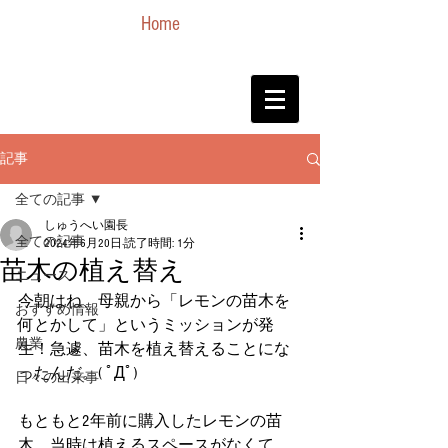
Home
記事
全ての記事
しゅうへい園長
全ての記事
2024年6月20日
読了時間: 1分
苗木の植え替え
ニュース
今朝はね、母親から「レモンの苗木を
おすすめ情報
何とかして」というミッションが発
農業
生！急遽、苗木を植え替えることにな
ったんだ。( ﾟДﾟ)
日々の出来事
もともと2年前に購入したレモンの苗
木。当時は植えるスペースがなくて、