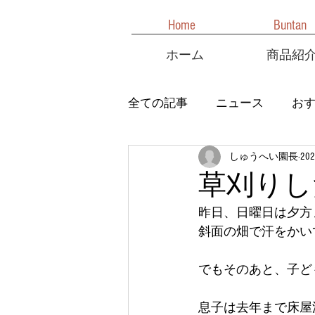
Home
Buntan
ホーム
商品紹
全ての記事
ニュース
お
しゅうへい園長
20
草刈りし
昨日、日曜日は夕方
斜面の畑で汗をかいて
でもそのあと、子ど
息子は去年まで床屋