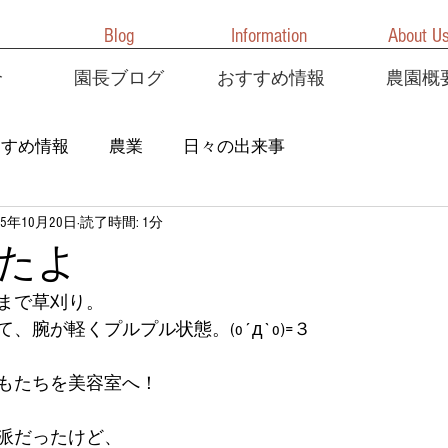
Blog
Information
About U
介
園長ブログ
おすすめ情報
農園概
すすめ情報
農業
日々の出来事
25年10月20日
読了時間: 1分
たよ
まで草刈り。
、腕が軽くプルプル状態。(o´д`o)=３
もたちを美容室へ！
派だったけど、