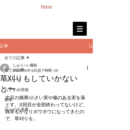
Home
記事
全ての記事
しゅうへい園長
全ての記事
2022年10月12日
読了時間: 1分
草刈りもしていかない
ニュース
と〜
おすすめ情報
文旦の摘果(小さい実や傷のある実を落
農業
とす。)2回目が全部終わってないけど、
日々の出来事
雑草もかなりボウボウになってきたの
で、草刈りを。