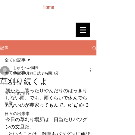
Home
記事
全ての記事
しゅうへい園長
全ての記事
2025年6月23日
読了時間: 1分
草刈り続くよ
ニュース
朝から、降ったりやんだりのはっきり
おすすめ情報
しない雨。でも、雨くらいで休んでら
農業
れないのが農家ってもんで。(o´д`o)=３
日々の出来事
今日の草刈り場所は、日当たりバツグ
ンの文旦畑。
…ということは、雑草もバツグンに伸び