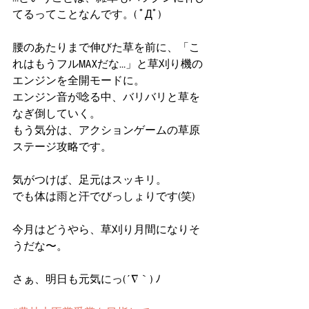
てるってことなんです。( ﾟДﾟ)
腰のあたりまで伸びた草を前に、「こ
れはもうフルMAXだな…」と草刈り機の
エンジンを全開モードに。
エンジン音が唸る中、バリバリと草を
なぎ倒していく。
もう気分は、アクションゲームの草原
ステージ攻略です。
気がつけば、足元はスッキリ。
でも体は雨と汗でびっしょりです(笑)
今月はどうやら、草刈り月間になりそ
うだな〜。
さぁ、明日も元気にっ(´∇｀) ﾉ