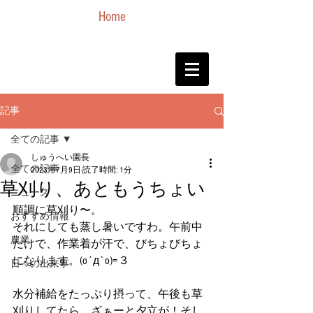
Home
記事
全ての記事
しゅうへい園長
全ての記事
2023年7月9日
読了時間: 1分
草刈り、あともうちょい
ニュース
順調に草刈り〜。
おすすめ情報
それにしても蒸し暑いですわ。午前中
農業
だけで、作業着が汗で、びちょびちょ
になります。(o´д`o)=３
日々の出来事
水分補給をたっぷり摂って、午後も草
刈りしてたら、ざぁーと夕立が！そし