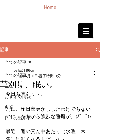
Home
記事
全ての記事
bonba0110bon
全ての記事
2021年6月30日
読了時間: 1分
草刈り、眠い。
ニュース
今日も草刈り～。
おすすめ情報
農業
別に、昨日夜更かししたわけでもない
のに、夕方から強烈な睡魔が。(ﾉﾟ□ﾟ)ﾉ
日々の出来事
最近、週の真ん中あたり（水曜、木
曜）は眠くなるんだよな～。