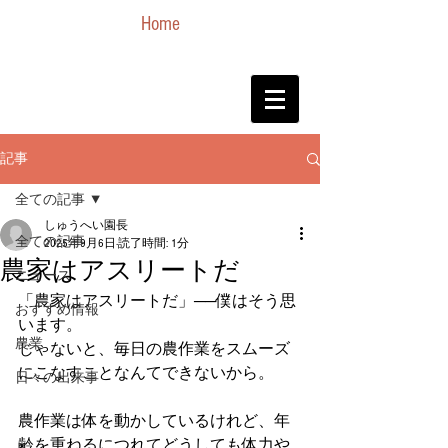
Home
記事
全ての記事
しゅうへい園長
全ての記事
2025年9月6日
読了時間: 1分
農家はアスリートだ
ニュース
「農家はアスリートだ」──僕はそう思
おすすめ情報
います。
農業
じゃないと、毎日の農作業をスムーズ
にこなすことなんてできないから。
日々の出来事
農作業は体を動かしているけれど、年
齢を重ねるにつれてどうしても体力や