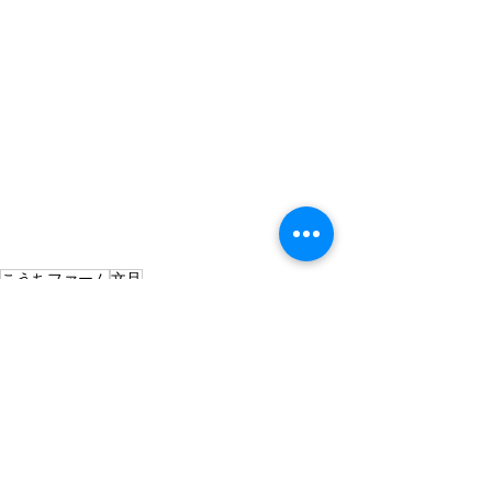
こうちファーム
文旦
農業
すべて表示
最新記事