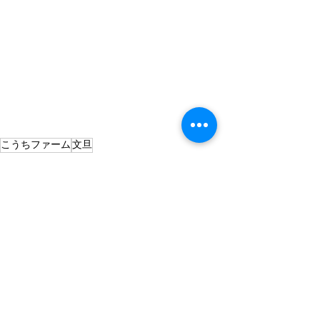
こうちファーム
文旦
農業
すべて表示
最新記事