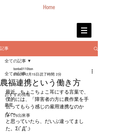
Home
記事
全ての記事
bonba0110bon
全ての記事
2021年12月15日
読了時間: 2分
農福連携という働き方
ニュース
最近、ちょこちょこ耳にする言葉で、
おすすめ情報
僕的には、「障害者の方に農作業を手
農業
伝ってもらう感じの雇用連携なのか
な〜。」
日々の出来事
と思っていたら、だいぶ違ってまし
た。Σ(ﾟДﾟ;)