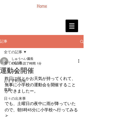
Home
記事
全ての記事
しゅうへい園長
全ての記事
5月25日
読了時間: 1分
運動会開催
ニュース
昨日は何とかお天気が持ってくれて、
おすすめ情報
無事に小学校の運動会を開催すること
農業
ができましたー。
日々の出来事
でも、土曜日の夜中に雨が降っていた
ので、朝5時45分に小学校へ行ってみる
と…