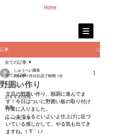
Home
記事
全ての記事
しゅうへい園長
全ての記事
2024年11月25日
読了時間: 1分
野囲い作り
ニュース
文旦の野囲い作り、順調に進んでま
おすすめ情報
す！今日はついに野囲い板の取り付け
農業
作業に入りました。
ここまでくるといよいよ仕上げに近づ
日々の出来事
いている感じがして、やる気も出てき
ますね。(´∇｀) ﾉ