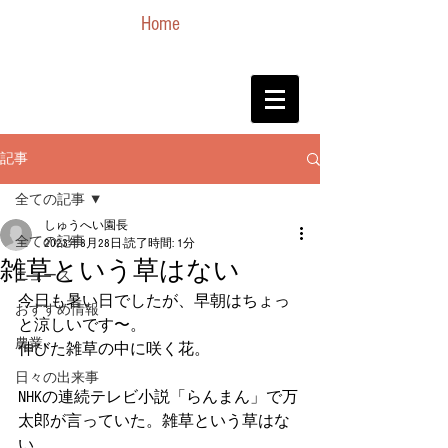
Home
記事
全ての記事
しゅうへい園長
全ての記事
2023年8月28日
読了時間: 1分
雑草という草はない
ニュース
今日も暑い日でしたが、早朝はちょっ
おすすめ情報
と涼しいです〜。
農業
伸びた雑草の中に咲く花。
日々の出来事
NHKの連続テレビ小説「らんまん」で万
太郎が言っていた。雑草という草はな
い。