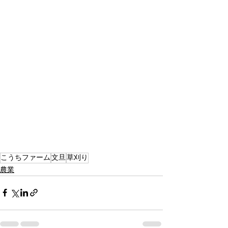
こうちファーム
文旦
草刈り
農業