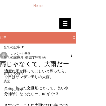
Home
記事
全ての記事
しゅうへい園長
全ての記事
2024年7月11日
読了時間: 1分
雨じゃなくて、大雨だー
ニュース
適度な雨が降ってほしいと願ったら、
おすすめ情報
今日はザンザン降りの大雨。
農業
まぁ、乾いた文旦畑にとって、良い水
日々の出来事
分補給になったなー。(o´д`o)=３
さすがに、こんな大雨では仕事はでき