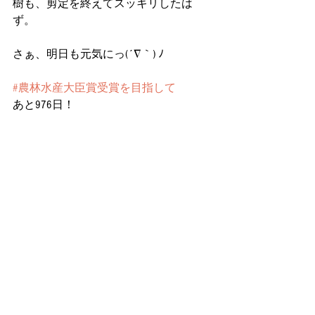
樹も、剪定を終えてスッキリしたは
ず。
さぁ、明日も元気にっ(´∇｀) ﾉ
#農林水産大臣賞受賞を目指して
あと976日！