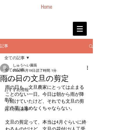
Home
記事
全ての記事
しゅうへい園長
全ての記事
2024年5月19日
読了時間: 1分
雨の日の文旦の剪定
ニュース
雨の日も、文旦農家にとっては止まる
おすすめ情報
ことのない一日。今日は朝から雨が降
農業
り続けていたけど、それでも文旦の剪
定作業は進めなくちゃならない。
日々の出来事
文旦の剪定って、本当は4月ぐらいに終
わるものだけど、文旦の花付け(人工受