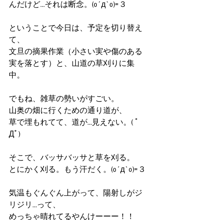
んだけど…それは断念。(o´д`o)=３
ということで今日は、予定を切り替え
て、
文旦の摘果作業（小さい実や傷のある
実を落とす）と、山道の草刈りに集
中。
でもね、雑草の勢いがすごい。
山奥の畑に行くための通り道が、
草で埋もれてて、道が…見えない。( ﾟ
Дﾟ)
そこで、バッサバッサと草を刈る。
とにかく刈る。もう汗だく。(o´д`o)=３
気温もぐんぐん上がって、陽射しがジ
リジリ…って、
めっちゃ晴れてるやんけーーー！！