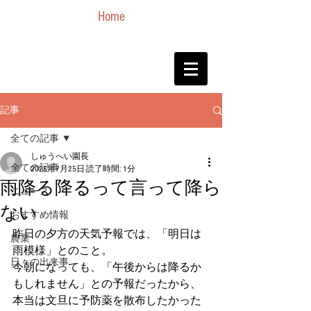
Home
記事
全ての記事
しゅうへい園長
全ての記事
2025年7月25日
読了時間: 1分
雨降る降るって言って降ら
ニュース
ない
おすすめ情報
昨日の夕方の天気予報では、「明日は
農業
雨模様」とのこと。
日々の出来事
今朝になっても、「午後からは降るか
もしれません」との予報だったから、
本当は文旦に予防薬を散布したかった