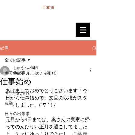
Home
記事
全ての記事
しゅうへい園長
全ての記事
2025年1月5日
読了時間: 1分
仕事始め
ニュース
あけましておめでとうございます！今
おすすめ情報
日から仕事始めで、文旦の収穫がスタ
農業
ートしました。(´∇｀) ﾉ
日々の出来事
元旦から4日までは、奥さんの実家に帰
ってのんびりお正月を過ごしてました
よ。久々にゆっくりできたし、ご馳走