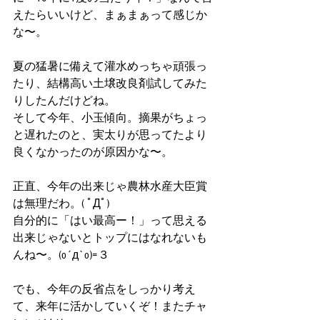
えたらいいけど、まぁまぁって感じか
な〜。
夏の猛暑に備えて灌水めっちゃ頑張っ
たり、結構高い土壌改良剤試してみた
りしたんだけどね。
そして今年、小玉傾向。摘果がちょっ
と遅れたのと、実太りが思ってたより
良くなかったのが原因かな〜。
正直、今年の出来じゃ農林水産大臣賞
は無理だわ。( ﾟДﾟ)
自分的に「はい最高ー！」って思える
出来じゃないとトップにはなれないも
んね〜。(o´д`o)=３
でも、今年の反省点をしっかり考え
て、来年に活かしていくぞ！またチャ