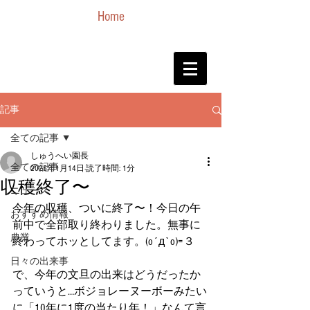
Home
記事
全ての記事
しゅうへい園長
全ての記事
2025年1月14日
読了時間: 1分
収穫終了〜
ニュース
今年の収穫、ついに終了〜！今日の午
おすすめ情報
前中で全部取り終わりました。無事に
農業
終わってホッとしてます。(o´д`o)=３
日々の出来事
で、今年の文旦の出来はどうだったか
っていうと…ボジョレーヌーボーみたい
に「10年に1度の当たり年！」なんて言