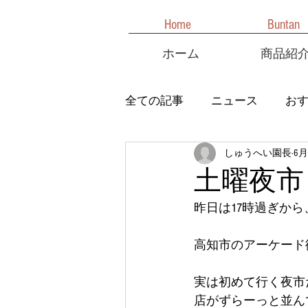
Home
Buntan
ホーム
商品紹
全ての記事
ニュース
お
しゅうへい園長
6月
土曜夜市
昨日は17時過ぎか
高知市のアーケード
実は初めて行く夜市
店がずらーっと並ん