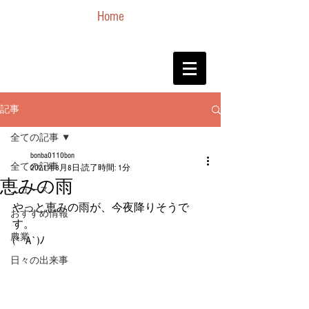
Home
記事
全ての記事
bonba0110bon
全ての記事
2021年8月8日
読了時間: 1分
恵みの雨
ニュース
やっと恵みの雨が、今夜降りそうで
おすすめ情報
す。
農業
(*´A`)ﾉ
日々の出来事