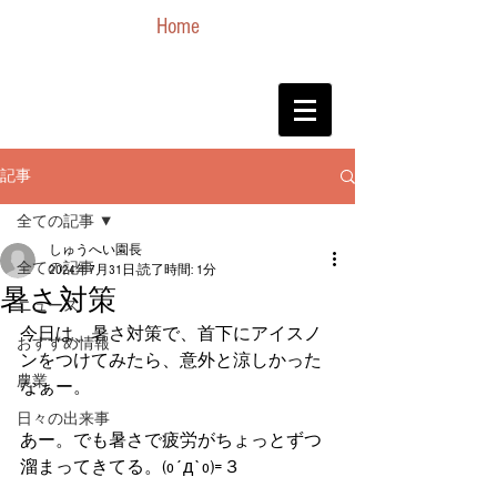
Home
記事
全ての記事
しゅうへい園長
全ての記事
2024年7月31日
読了時間: 1分
暑さ対策
ニュース
今日は、暑さ対策で、首下にアイスノ
おすすめ情報
ンをつけてみたら、意外と涼しかった
農業
なぁー。
日々の出来事
あー。でも暑さで疲労がちょっとずつ
溜まってきてる。(o´д`o)=３