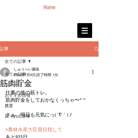
Home
記事
全ての記事
しゅうへい園長
全ての記事
2024年7月9日
読了時間: 1分
筋肉貯金
ニュース
仕事の後の筋トレ。
おすすめ情報
筋肉貯金をしておかなくっちゃ〜^ ^
農業
さぁ、明日も元気にっ(´∇｀) ﾉ
日々の出来事
#農林水産大臣賞目指して
あと925日