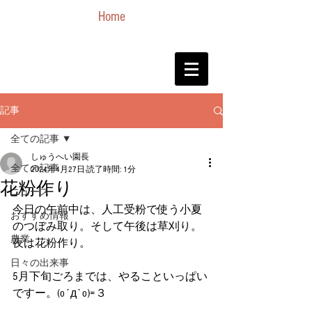
Home
記事
全ての記事
しゅうへい園長
全ての記事
2024年4月27日
読了時間: 1分
花粉作り
ニュース
今日の午前中は、人工受粉で使う小夏
おすすめ情報
のつぼみ取り。そして午後は草刈り。
農業
夜は花粉作り。
日々の出来事
5月下旬ごろまでは、やることいっぱい
ですー。(o´д`o)=３