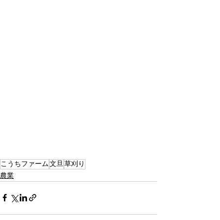
こうちファーム
文旦
草刈り
農業