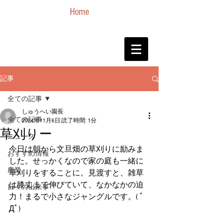
Home
記事
全ての記事
しゅうへい園長
全ての記事
2024年11月6日
読了時間: 1分
草刈りー
ニュース
今日は朝から文旦畑の草刈りに励みま
おすすめ情報
した。せっかくなので家の庭も一緒に
農業
草刈りをすることに。見渡すと、雑草
は膝丈まで伸びていて、なかなかの迫
日々の出来事
力！まるで小さなジャングルです。( ﾟ
Дﾟ)