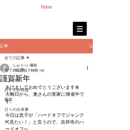
Home
記事
全ての記事
しゅうへい園長
全ての記事
1月2日
読了時間: 1分
謹賀新年
ニュース
あけましておめでとうございます🎍
おすすめ情報
大晦日から、奥さんの実家に帰省中で
農業
す。
日々の出来事
今日は息子が「ハードオフでジャンク
PC見たい！」と言うので、吉祥寺のハ
ードオフへ。