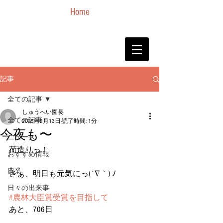
Home
記事
全ての記事
しゅうへい園長
全ての記事
2025年2月13日
読了時間: 1分
今夜も〜
ニュース
荷造りっ！
おすすめ情報
農業
さぁ、明日も元気にっ(´∇｀) ﾉ
日々の出来事
#農林大臣賞受賞を目指して
あと、706日