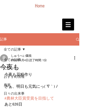
Home
記事
全ての記事
しゅうへい園長
全ての記事
2025年5月4日
読了時間: 1分
今夜も
ニュース
今夜も花粉作り
おすすめ情報
農業
さぁ、明日も元気にっ(´∇｀) ﾉ
日々の出来事
#農林大臣賞受賞を目指して
あと626日