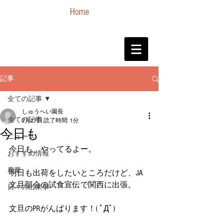
Home
記事
全ての記事
しゅうへい園長
全ての記事
2月27日
読了時間: 1分
今日も
ニュース
今日も、やってるよー。
おすすめ情報
農業
明日も出荷をしたいところだけど、JA
文旦部会の試食宣伝で関西に出張。
日々の出来事
文旦のPRがんばります！( ﾟДﾟ)