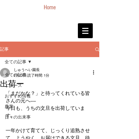
Home
記事
全ての記事
しゅうへい園長
全ての記事
2月23日
読了時間: 1分
出荷ー
ニュース
「まだかな？」と待ってくれている皆
おすすめ情報
さんの元へ――
農業
今日も、うちの文旦を出荷していま
す。
日々の出来事
一年かけて育てて、じっくり追熟させ
て、ようやく、お届けできる文旦。待