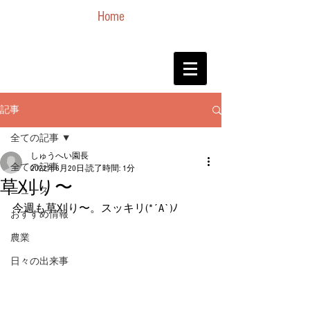
Home
記事
全ての記事
しゅうへい園長
全ての記事
2022年6月20日
読了時間: 1分
草刈り〜
ニュース
今週も草刈り〜。スッキリ(*´A`)ﾉ
おすすめ情報
農業
日々の出来事