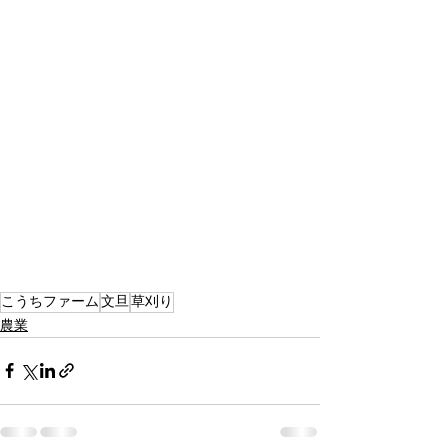
こうちファーム
文旦
草刈り
農業