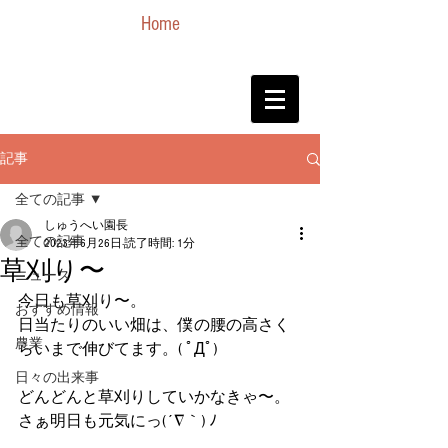
Home
記事
全ての記事
しゅうへい園長
全ての記事
2023年6月26日
読了時間: 1分
草刈り〜
ニュース
今日も草刈り〜。
おすすめ情報
日当たりのいい畑は、僕の腰の高さく
農業
らいまで伸びてます。( ﾟДﾟ)
日々の出来事
どんどんと草刈りしていかなきゃ〜。
さぁ明日も元気にっ(´∇｀) ﾉ