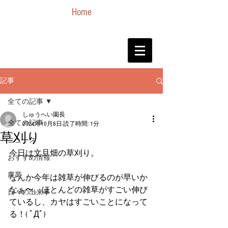
Home
記事
全ての記事
しゅうへい園長
全ての記事
2024年10月8日
読了時間: 1分
草刈り
ニュース
今日は文旦畑の草刈り。
おすすめ情報
農業
なんか今年は雑草が伸びるのが早いか
なぁ〜。ほとんどの雑草がすごい伸び
日々の出来事
ているし、カヤはすごいことになって
る！( ﾟДﾟ)