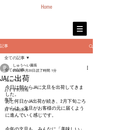
Home
記事
全ての記事
しゅうへい園長
全ての記事
2025年1月20日
読了時間: 1分
JAに出荷
ニュース
今日は朝からJAに文旦を出荷してきま
おすすめ情報
した。
農業
あと何日かJA出荷が続き、2月下旬ごろ
からは、文旦がお客様の元に届くよう
日々の出来事
に進んでいく感じです。
今年の文旦も、みんなに「美味しい」